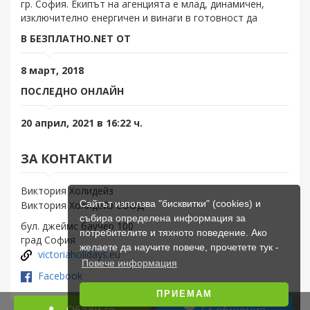
гр. София. Екипът на агенцията е млад, динамичен,
изключително енергичен и винаги в готовност да
В БЕЗПЛАТНО.NET ОТ
8 март, 2018
ПОСЛЕДНО ОНЛАЙН
20 април, 2021 в 16:22 ч.
ЗА КОНТАКТИ
Виктория Холидейз
Сайтът използва "бисквитки" (cookies) и
Виктория Холидейз ЕООД
събира определена информация за
бул. джеймс баучер 100
потребителите и тяхното поведение. Ако
град София
желаете да научите повече, прочетете тук -
victoriaholidays.eu
Повече информация
Facebook
ПРИЕМАМ